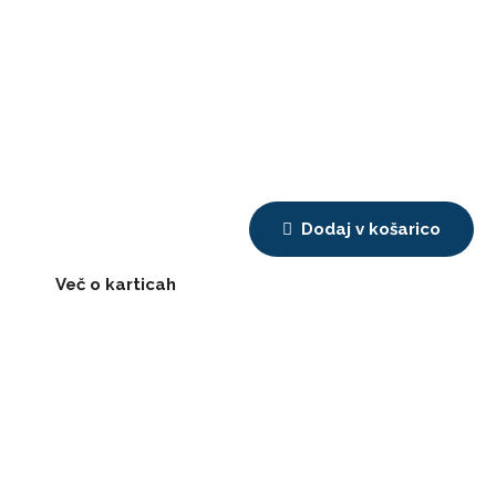
Zabavno raziskovanje vajine ljubezni, globlje spoznavanje
partnerja in samega sebe. Pogovor ob Nadinih karticah za
pare bo lahko spremenil vajin odnos za vedno, če bosta le
imela dovolj poguma, da se bosta redno pogovarjala in si
ob pogovoru bila naklonjena.
Dodaj v košarico
Več o karticah