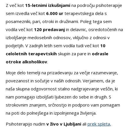
Z več kot
15-letnimi izkušnjami
na področju psihoterapije
sem izvedla več kot
6.000 ur
terapevtskega dela s
posamezniki, pari, otroki in družinami. Poleg tega sem
vodila več kot
120 predavanj
in delavnic, osredotočenih na
izboljšanje medosebnih odnosov, vključno z odnosi v
podjetjih. V zadnjih letih sem vodila tudi več kot
10
celoletnih terapevtskih
skupin za pare in
odrasle
otroke alkoholikov
.
Moje delo temelji na prizadevanju za večje razumevanje,
povezanost in sočutje v naših odnosih. Verjamem, da je
naša skupna odgovornost stalno nadgrajevanje veščin, ki
nam pomagajo izboljšati ljubezen do sebe in drugih. S
strokovnim znanjem, srčnostjo in podporo vam pomagam
na poti do polnejšega in izpolnjenega življenja.
Psihoterapijo nudim
v živo v Ljubljani
ali
prek spleta,