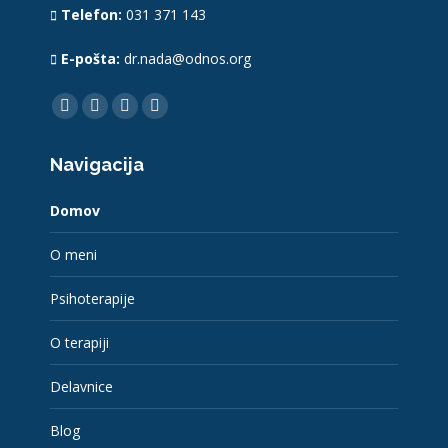
Telefon:
031 371 143
E-pošta:
dr.nada@odnos.org
Find us on:
Facebook
YouTube
Linkedin
Instagram
page
page
page
page
Navigacija
opens
opens
opens
opens
in
in
in
in
Domov
new
new
new
new
window
window
window
window
O meni
Psihoterapije
O terapiji
Delavnice
Blog