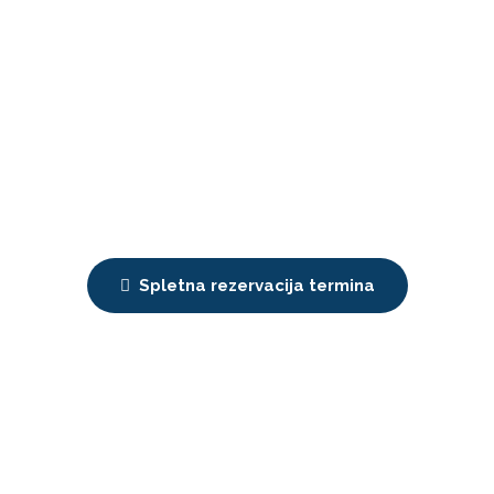
Spletna rezervacija termina
Nadine kartice za pare