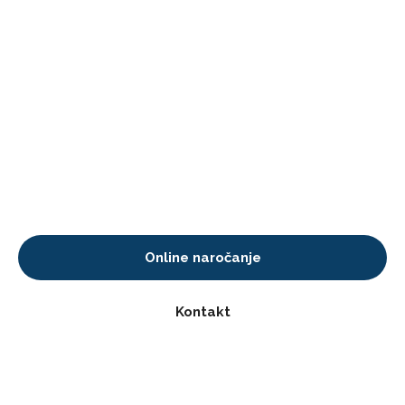
pomoč?
Če čutite, da sami ne zmorete več obvladovati izzivov in
stisk, je zdaj pravi trenutek za psihoterapijo. Prav tako se
lahko odločite za partnersko terapijo, če želite izboljšati
kakovost svojega odnosa in svoje življenje.
Rezervirajte svoj termin zdaj in začnite pot do boljšega
počutja!
Online naročanje
Kontakt