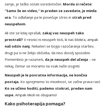
serije, je težko ostati osredotočen.
Morda si rečete:
“Samo še en video,” in preden se zavedate, je minila
ura.
To odlašanje pa le povečuje stres in
strah pred
neuspehom
.
Ali ste se kdaj vprašali,
zakaj vas neuspeh tako
prestraši?
V resnici ni neuspeh tisti, ki nas blokira, ampak
naš odziv nanj.
Nekateri se bojijo razočaranja staršev,
drugi pa si ne želijo občutka, da niso dovolj sposobni.
Pomembno je razumeti,
da je neuspeh del učenja
– ne
nekaj, čemur se moramo na vsak način izogniti.
Neuspeh je le povratna informacija, ne končna
postaja.
Ko sprejmemo to miselnost, se začne prava rast.
Ko se učimo hoditi, pademo stokrat, preden nam
uspe.
Ampak nikoli ne obupamo!
Kako psihoterapija pomaga?