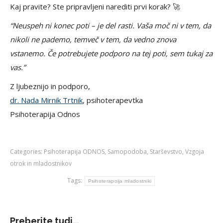
Kaj pravite? Ste pripravljeni narediti prvi korak? 🚀
“Neuspeh ni konec poti – je del rasti. Vaša moč ni v tem, da
nikoli ne pademo, temveč v tem, da vedno znova
vstanemo. Če potrebujete podporo na tej poti, sem tukaj za
vas.”
Z ljubeznijo in podporo,
dr. Nada Mirnik Trtnik
, psihoterapevtka
Psihoterapija Odnos
Categories:
Psihoterapija ODNOS
,
Samopodoba
,
Starševstvo
,
Vzgoja
otrok in mladostnikov
Tags:
Psihoterapoija mladostniki
Preberite tudi...