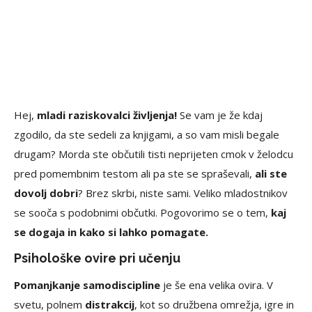
Hej,
mladi raziskovalci življenja!
Se vam je že kdaj
zgodilo, da ste sedeli za knjigami, a so vam misli begale
drugam? Morda ste občutili tisti neprijeten cmok v želodcu
pred pomembnim testom ali pa ste se spraševali,
ali ste
dovolj dobri
? Brez skrbi, niste sami. Veliko mladostnikov
se sooča s podobnimi občutki. Pogovorimo se o tem,
kaj
se dogaja in kako si lahko pomagate.
Psihološke ovire pri učenju
Pomanjkanje samodiscipline
je še ena velika ovira. V
svetu, polnem
distrakcij
, kot so družbena omrežja, igre in