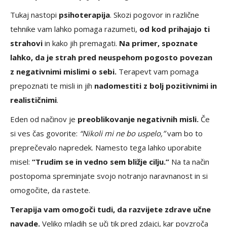
Tukaj nastopi
psihoterapija
. Skozi pogovor in različne
tehnike vam lahko pomaga razumeti,
od kod prihajajo ti
strahovi
in kako jih premagati.
Na primer, spoznate
lahko, da je strah pred neuspehom pogosto povezan
z negativnimi mislimi o sebi.
Terapevt vam pomaga
prepoznati te misli in jih
nadomestiti z bolj pozitivnimi in
realističnimi
.
Eden od načinov je
preoblikovanje negativnih misli.
Če
si ves čas govorite:
“Nikoli mi ne bo uspelo,”
vam bo to
preprečevalo napredek. Namesto tega lahko uporabite
misel:
“Trudim se in vedno sem bližje cilju.”
Na ta način
postopoma spreminjate svojo notranjo naravnanost in si
omogočite, da rastete.
Terapija vam omogoči tudi, da razvijete zdrave učne
navade.
Veliko mladih se uči tik pred zdajci, kar povzroča