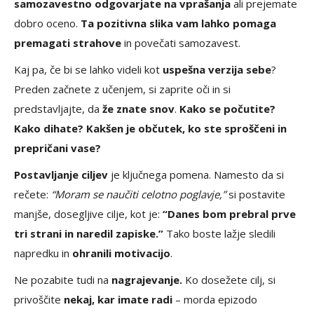
samozavestno odgovarjate na vprašanja
ali prejemate
dobro oceno.
Ta pozitivna slika vam lahko pomaga
premagati strahove
in povečati samozavest.
Kaj pa, če bi se lahko videli kot
uspešna verzija sebe
?
Preden začnete z učenjem, si zaprite oči in si
predstavljajte, da
že znate snov
.
Kako se počutite?
Kako dihate? Kakšen je občutek, ko ste sproščeni in
prepričani vase?
Postavljanje ciljev
je ključnega pomena. Namesto da si
rečete:
“Moram se naučiti celotno poglavje,”
si postavite
manjše, dosegljive cilje, kot je:
“Danes bom prebral prve
tri strani in naredil zapiske.”
Tako boste lažje sledili
napredku in
ohranili motivacijo
.
Ne pozabite tudi na
nagrajevanje.
Ko dosežete cilj, si
privoščite
nekaj, kar imate radi
– morda epizodo