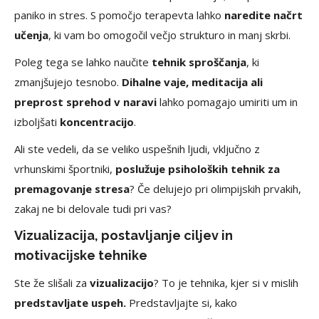
paniko in stres. S pomočjo terapevta lahko
naredite načrt
učenja
, ki vam bo omogočil večjo strukturo in manj skrbi.
Poleg tega se lahko naučite
tehnik sproščanja
, ki
zmanjšujejo tesnobo.
Dihalne vaje, meditacija ali
preprost sprehod v naravi
lahko pomagajo umiriti um in
izboljšati
koncentracijo
.
Ali ste vedeli, da se veliko uspešnih ljudi, vključno z
vrhunskimi športniki,
poslužuje psiholoških tehnik za
premagovanje stresa
? Če delujejo pri olimpijskih prvakih,
zakaj ne bi delovale tudi pri vas?
Vizualizacija, postavljanje ciljev in
motivacijske tehnike
Ste že slišali za
vizualizacijo
? To je tehnika, kjer si v mislih
predstavljate uspeh.
Predstavljajte si, kako