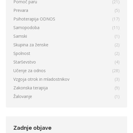
Pomoč paru
(21)
Prevara
(5)
Psihoterapija ODNOS
(17)
Samopodoba
(11)
Samski
(1)
Skupina za ženske
(2)
Spolnost
(2)
Starševstvo
(4)
Učenje za odnos
(28)
Vzgoja otrok in mladostnikov
(3)
Zakonska terapija
(9)
Žalovanje
(1)
Zadnje objave