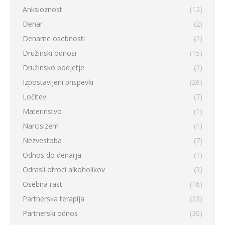
Anksioznost
(12)
Denar
(2)
Denarne osebnosti
(2)
Družinski odnosi
(15)
Družinsko podjetje
(2)
Izpostavljeni prispevki
(26)
Ločitev
(7)
Materinstvo
(1)
Narcisizem
(1)
Nezvestoba
(7)
Odnos do denarja
(1)
Odrasli otroci alkoholikov
(3)
Osebna rast
(16)
Partnerska terapija
(23)
Partnerski odnos
(30)