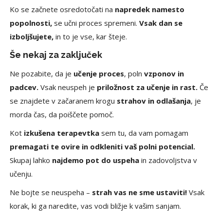
Ko se začnete osredotočati na
napredek namesto
popolnosti,
se učni proces spremeni.
Vsak dan se
izboljšujete,
in to je vse, kar šteje.
Še nekaj za zaključek
Ne pozabite, da je
učenje proces
, poln
vzponov in
padcev.
Vsak neuspeh je
priložnost za učenje in rast.
Če
se znajdete v začaranem krogu
strahov in odlašanja
, je
morda čas, da poiščete pomoč.
Kot
izkušena terapevtka
sem tu, da vam pomagam
premagati te ovire in odkleniti vaš polni potencial.
Skupaj lahko
najdemo pot do uspeha
in zadovoljstva v
učenju.
Ne bojte se neuspeha –
strah vas ne sme ustaviti!
Vsak
korak, ki ga naredite, vas vodi bližje k vašim sanjam.