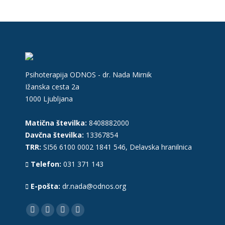
Psihoterapija ODNOS - dr. Nada Mirnik
Ižanska cesta 2a
1000 Ljubljana
Matična številka:
8408882000
Davčna številka:
13367854
TRR:
SI56 6100 0002 1841 546, Delavska hranilnica
Telefon:
031 371 143
E-pošta:
dr.nada@odnos.org
Find us on:
Facebook
YouTube
Linkedin
Instagram