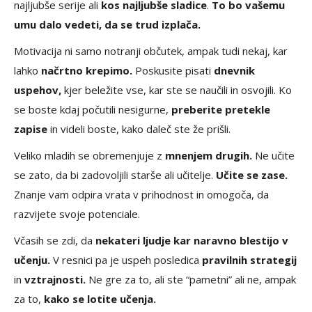
najljubše serije ali
kos najljubše sladice
.
To bo vašemu
umu dalo vedeti, da se trud izplača.
Motivacija ni samo notranji občutek, ampak tudi nekaj, kar
lahko
načrtno krepimo.
Poskusite pisati
dnevnik
uspehov,
kjer beležite vse, kar ste se naučili in osvojili. Ko
se boste kdaj počutili nesigurne,
preberite pretekle
zapise
in videli boste, kako daleč ste že prišli.
Veliko mladih se obremenjuje z
mnenjem drugih.
Ne učite
se zato, da bi zadovoljili starše ali učitelje.
Učite se zase.
Znanje vam odpira vrata v prihodnost in omogoča, da
razvijete svoje potenciale.
Včasih se zdi, da
nekateri ljudje kar naravno blestijo v
učenju.
V resnici pa je uspeh posledica
pravilnih strategij
in
vztrajnosti.
Ne gre za to, ali ste “pametni” ali ne, ampak
za to,
kako se lotite učenja.