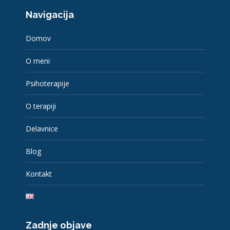
page
page
page
page
Navigacija
opens
opens
opens
opens
in
in
in
in
Domov
new
new
new
new
window
window
window
window
O meni
Psihoterapije
O terapiji
Delavnice
Blog
Kontakt
Zadnje objave