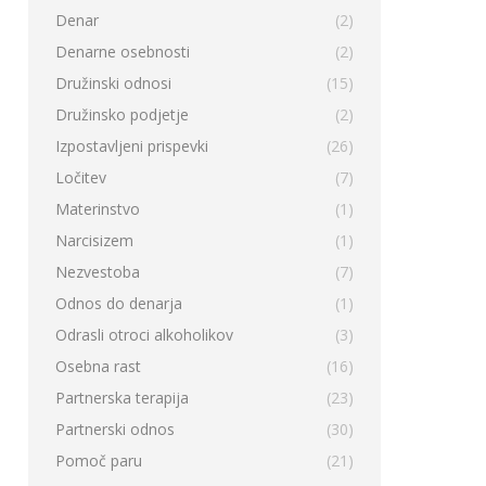
Denar
(2)
Denarne osebnosti
(2)
Družinski odnosi
(15)
Družinsko podjetje
(2)
Izpostavljeni prispevki
(26)
Ločitev
(7)
Materinstvo
(1)
Narcisizem
(1)
Nezvestoba
(7)
Odnos do denarja
(1)
Odrasli otroci alkoholikov
(3)
Osebna rast
(16)
Partnerska terapija
(23)
Partnerski odnos
(30)
Pomoč paru
(21)