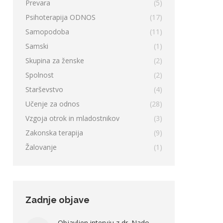
Prevara
(5)
Psihoterapija ODNOS
(17)
Samopodoba
(11)
Samski
(1)
Skupina za ženske
(2)
Spolnost
(2)
Starševstvo
(4)
Učenje za odnos
(28)
Vzgoja otrok in mladostnikov
(3)
Zakonska terapija
(9)
Žalovanje
(1)
Zadnje objave
Objavljen intervju z dr. Nado