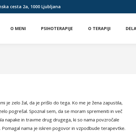
nska cesta 2a, 1000 Ljubljana
O MENI
PSIHOTERAPIJE
O TERAPIJI
DEL
mi je zelo žal, da je prišlo do tega. Ko me je žena zapustila,
 zelo pogrešal. Spoznal sem, da se moram spremeniti in več
nala napake in travme drug drugega, ki so nama povzročale
ažje. Pomagal nama je iskren pogovor in vzpodbude terapevtke.