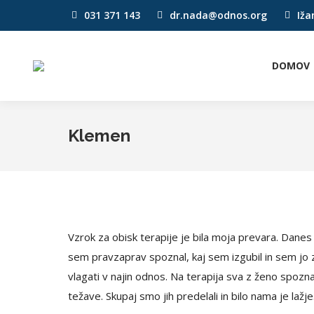
031 371 143
dr.nada@odnos.org
Iža
DOMOV
Klemen
Vzrok za obisk terapije je bila moja prevara. Danes 
sem pravzaprav spoznal, kaj sem izgubil in sem jo
vlagati v najin odnos. Na terapija sva z ženo spoz
težave. Skupaj smo jih predelali in bilo nama je l