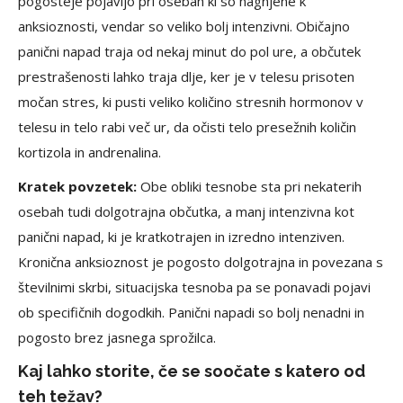
pogosteje pojavijo pri osebah ki so nagnjene k
anksioznosti, vendar so veliko bolj intenzivni. Običajno
panični napad traja od nekaj minut do pol ure, a občutek
prestrašenosti lahko traja dlje, ker je v telesu prisoten
močan stres, ki pusti veliko količino stresnih hormonov v
telesu in telo rabi več ur, da očisti telo presežnih količin
kortizola in andrenalina.
Kratek povzetek:
Obe obliki tesnobe sta pri nekaterih
osebah tudi dolgotrajna občutka, a manj intenzivna kot
panični napad, ki je kratkotrajen in izredno intenziven.
Kronična anksioznost je pogosto dolgotrajna in povezana s
številnimi skrbi, situacijska tesnoba pa se ponavadi pojavi
ob specifičnih dogodkih. Panični napadi so bolj nenadni in
pogosto brez jasnega sprožilca.
Kaj lahko storite, če se soočate s katero od
teh težav?