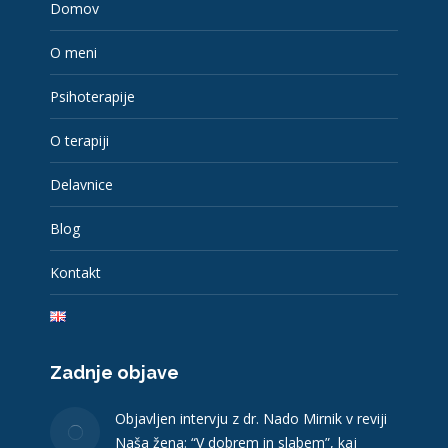
Domov
new
new
new
new
window
window
window
window
O meni
Psihoterapije
O terapiji
Delavnice
Blog
Kontakt
Zadnje objave
Objavljen intervju z dr. Nado Mirnik v reviji
Naša žena: “V dobrem in slabem”, kaj