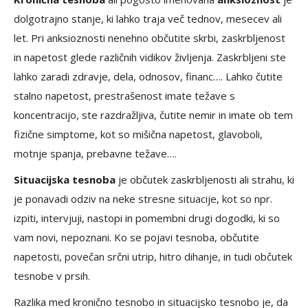
dolgotrajno stanje, ki lahko traja več tednov, mesecev ali
let. Pri anksioznosti nenehno občutite skrbi, zaskrbljenost
in napetost glede različnih vidikov življenja. Zaskrbljeni ste
lahko zaradi zdravje, dela, odnosov, financ…. Lahko čutite
stalno napetost, prestrašenost imate težave s
koncentracijo, ste razdražljiva, čutite nemir in imate ob tem
fizične simptome, kot so mišična napetost, glavoboli,
motnje spanja, prebavne težave….
Situacijska tesnoba
je občutek zaskrbljenosti ali strahu, ki
je ponavadi odziv na neke stresne situacije, kot so npr.
izpiti, intervjuji, nastopi in pomembni drugi dogodki, ki so
vam novi, nepoznani. Ko se pojavi tesnoba, občutite
napetosti, povečan srčni utrip, hitro dihanje, in tudi občutek
tesnobe v prsih.
Razlika med kronično tesnobo in situacijsko tesnobo je, da