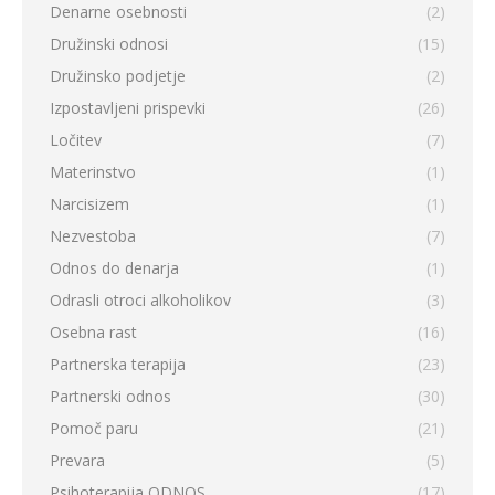
Denarne osebnosti
(2)
Družinski odnosi
(15)
Družinsko podjetje
(2)
Izpostavljeni prispevki
(26)
Ločitev
(7)
Materinstvo
(1)
Narcisizem
(1)
Nezvestoba
(7)
Odnos do denarja
(1)
Odrasli otroci alkoholikov
(3)
Osebna rast
(16)
Partnerska terapija
(23)
Partnerski odnos
(30)
Pomoč paru
(21)
Prevara
(5)
Psihoterapija ODNOS
(17)