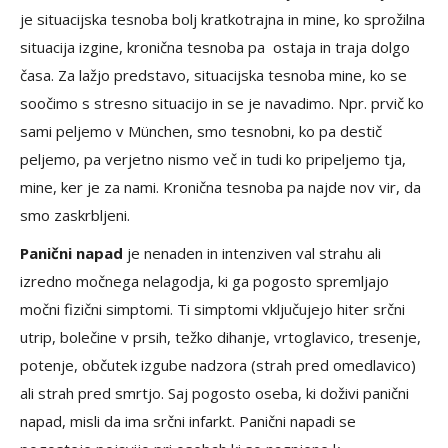
je situacijska tesnoba bolj kratkotrajna in mine, ko sprožilna
situacija izgine, kronična tesnoba pa ostaja in traja dolgo
časa. Za lažjo predstavo, situacijska tesnoba mine, ko se
soočimo s stresno situacijo in se je navadimo. Npr. prvič ko
sami peljemo v München, smo tesnobni, ko pa destič
peljemo, pa verjetno nismo več in tudi ko pripeljemo tja,
mine, ker je za nami. Kronična tesnoba pa najde nov vir, da
smo zaskrbljeni.
Panični napad
je nenaden in intenziven val strahu ali
izredno močnega nelagodja, ki ga pogosto spremljajo
močni fizični simptomi. Ti simptomi vključujejo hiter srčni
utrip, bolečine v prsih, težko dihanje, vrtoglavico, tresenje,
potenje, občutek izgube nadzora (strah pred omedlavico)
ali strah pred smrtjo. Saj pogosto oseba, ki doživi panični
napad, misli da ima srčni infarkt. Panični napadi se