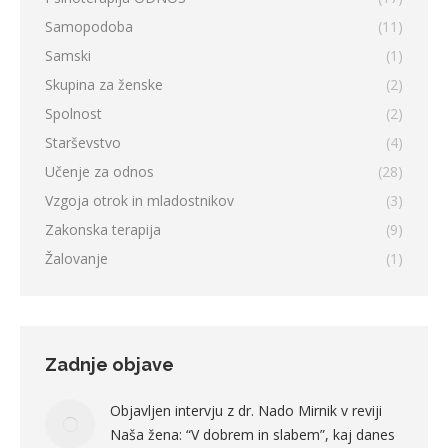
Samopodoba
(11)
Samski
(1)
Skupina za ženske
(2)
Spolnost
(2)
Starševstvo
(4)
Učenje za odnos
(28)
Vzgoja otrok in mladostnikov
(3)
Zakonska terapija
(9)
Žalovanje
(1)
Zadnje objave
Objavljen intervju z dr. Nado Mirnik v reviji
Naša žena: “V dobrem in slabem”, kaj danes