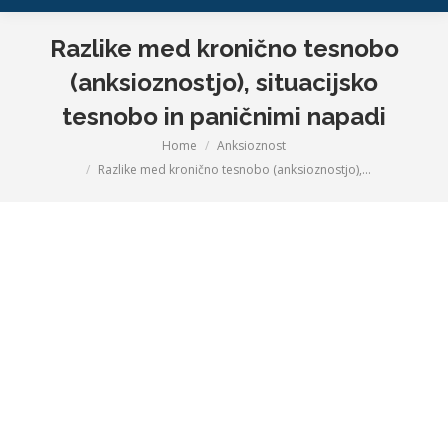
Razlike med kronično tesnobo
(anksioznostjo), situacijsko
tesnobo in paničnimi napadi
Home
Anksioznost
You are here:
Razlike med kronično tesnobo (anksioznostjo),…