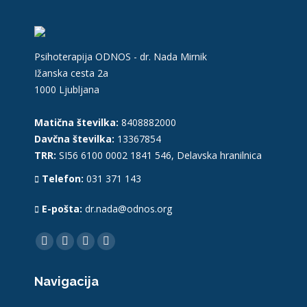
Psihoterapija ODNOS - dr. Nada Mirnik
Ižanska cesta 2a
1000 Ljubljana
Matična številka:
8408882000
Davčna številka:
13367854
TRR:
SI56 6100 0002 1841 546, Delavska hranilnica
Telefon:
031 371 143
E-pošta:
dr.nada@odnos.org
Find us on:
Facebook
YouTube
Linkedin
Instagram
page
page
page
page
Navigacija
opens
opens
opens
opens
in
in
in
in