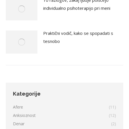
10 razlogov, zakaj ljudje poiščejo
individualno psihoterapijo pri meni
Praktični vodič, kako se spopadati s
tesnobo
Kategorije
Afere
(11)
Anksioznost
(12)
Denar
(2)