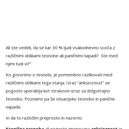
Ali ste vedeli, da se kar 30 % ljudi vsakodnevno sooča z
različnimi oblikami tesnobe ali paničnimi napadi? Ste med
njimi tudi vi?”
Ko govorimo o tesnobi, je pomembno razlikovati med
različnimi oblikami tega stanja. Izraz “anksioznost” se
pogosto uporablja kot strokovni izraz za dolgotrajno
tesnobo. Poznamo pa še situacijsko tesnobo in panične
napade.
In da to razložim preprosto in nazorno.
Kronična tesnoba
ali pogosto imenovana
anksioznost
je