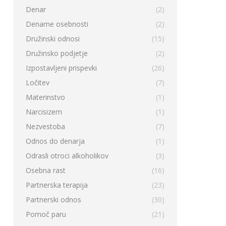
Denar
(2)
Denarne osebnosti
(2)
Družinski odnosi
(15)
Družinsko podjetje
(2)
Izpostavljeni prispevki
(26)
Ločitev
(7)
Materinstvo
(1)
Narcisizem
(1)
Nezvestoba
(7)
Odnos do denarja
(1)
Odrasli otroci alkoholikov
(3)
Osebna rast
(16)
Partnerska terapija
(23)
Partnerski odnos
(30)
Pomoč paru
(21)