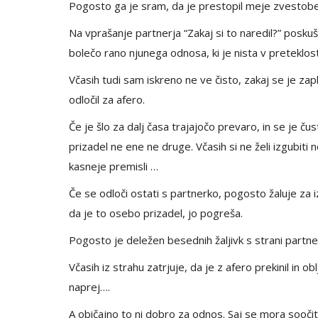
Pogosto ga je sram, da je prestopil meje zvestobe
Na vprašanje partnerja “Zakaj si to naredil?” posku
bolečo rano njunega odnosa, ki je nista v preteklosti
Včasih tudi sam iskreno ne ve čisto, zakaj se je zaple
odločil za afero.
Če je šlo za dalj časa trajajočo prevaro, in se je č
prizadel ne ene ne druge. Včasih si ne želi izgubiti 
kasneje premisli …
Če se odloči ostati s partnerko, pogosto žaluje za iz
da je to osebo prizadel, jo pogreša.
Pogosto je deležen besednih žaljivk s strani partne
Včasih iz strahu zatrjuje, da je z afero prekinil in o
naprej….
A običajno to ni dobro za odnos. Saj se mora soočit