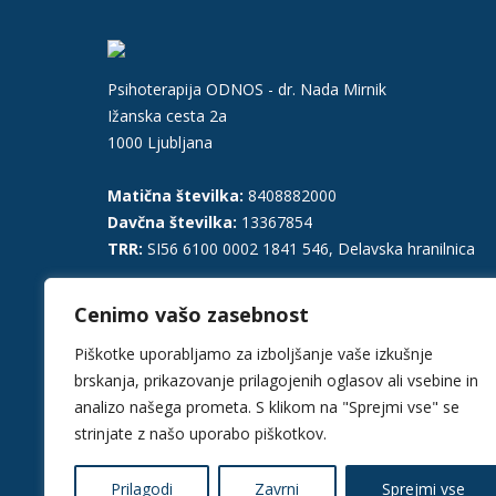
Psihoterapija ODNOS - dr. Nada Mirnik
Ižanska cesta 2a
1000 Ljubljana
Matična številka:
8408882000
Davčna številka:
13367854
TRR:
SI56 6100 0002 1841 546, Delavska hranilnica
Telefon:
031 371 143
Cenimo vašo zasebnost
E-pošta:
dr.nada@odnos.org
Piškotke uporabljamo za izboljšanje vaše izkušnje
brskanja, prikazovanje prilagojenih oglasov ali vsebine in
Find us on:
Facebook
YouTube
Linkedin
Instagram
analizo našega prometa. S klikom na "Sprejmi vse" se
page
page
page
page
strinjate z našo uporabo piškotkov.
opens
opens
opens
opens
in
in
in
in
Prilagodi
Zavrni
Sprejmi vse