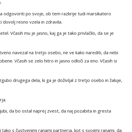
.
ša odgovoriti po svoje, ob tem razkrije tudi marsikatero
 dovolj resno vzela in zdravila.
tel. Včasih mu je jasno, kaj ga je tako privlačilo, da se je
ustveno navezal na tretjo osebo, ne ve kako narediti, da nebi
nobene. Včasih se zelo hitro in jasno odloči za eno. Včasih si
gubo drugega dela, ki ga je doživljal z tretjo osebo in žaluje,
rja.
bljubi, da bo ostal naprej zvest, da naj pozabita in gresta
i tako s čustvenimi ranami partnerja, kot s svojimi ranami, da