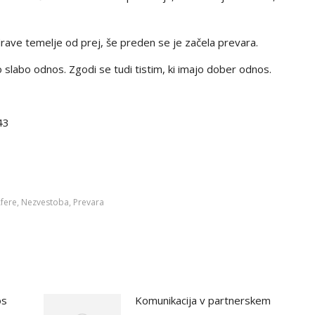
rave temelje od prej, še preden se je začela prevara.
 slabo odnos. Zgodi se tudi tistim, ki imajo dober odnos.
43
fere
,
Nezvestoba
,
Prevara
os
Komunikacija v partnerskem