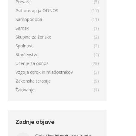
Prevara
(5)
Psihoterapija ODNOS
(17)
Samopodoba
(11)
Samski
(1)
Skupina za ženske
(2)
Spolnost
(2)
Starševstvo
(4)
Učenje za odnos
(28)
Vzgoja otrok in mladostnikov
(3)
Zakonska terapija
(9)
Žalovanje
(1)
Zadnje objave
Objavljen intervju z dr. Nado