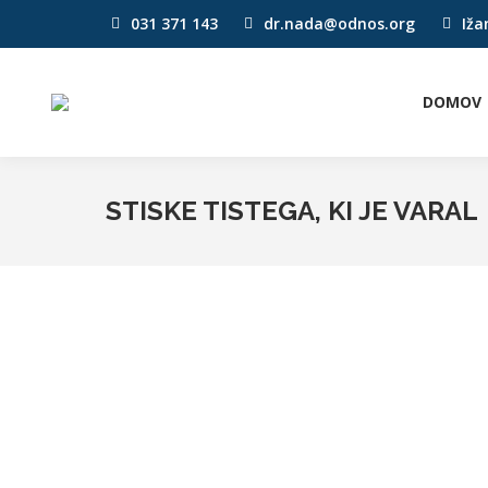
031 371 143
dr.nada@odnos.org
Iža
DOMOV
STISKE TISTEGA, KI JE VARAL