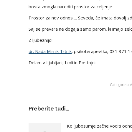
bosta zmogla narediti prostor za celjenje.
Prostor za nov odnos…. Seveda, če imata dovolj zd
Saj se prevara ne dogaja samo parom, ki imajo zelo
Z ljubeznijo!
dr. Nada Mirnik Trtnik
, psihoterapevtka, 031 371 1
Delam v Ljubljani, Izoli in Postojni
Categories:
A
Preberite tudi...
Ko ljubosumje začne voditi odn